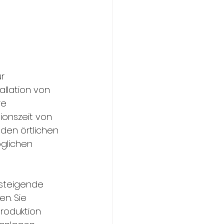
r 
llation von 
e 
ionszeit von 
den örtlichen 
glichen 
 steigende 
n. Sie 
roduktion 