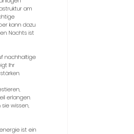
ranlagen 
astruktur am 
chtige 
ber kann dazu 
n. Nachts ist 
f nachhaltige 
t Ihr 
tärken.
stieren, 
l erlangen. 
sie wissen, 
energie ist ein 