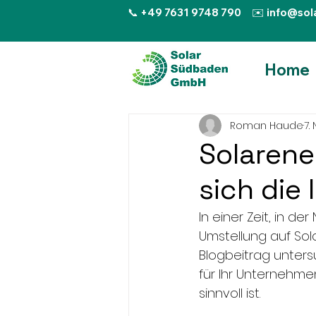
📞 +49 7631 9748 790
✉️ info@sol
Home
Roman Haude
7.
Solarene
sich die 
In einer Zeit, in d
Umstellung auf Sol
Blogbeitrag untersu
für Ihr Unternehmen
sinnvoll ist.