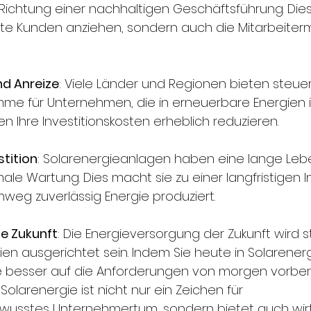
n Richtung einer nachhaltigen Geschäftsführung. Dies
e Kunden anziehen, sondern auch die Mitarbeiterm
nd Anreize
: Viele Länder und Regionen bieten steuer
e für Unternehmen, die in erneuerbare Energien in
n Ihre Investitionskosten erheblich reduzieren.
stition
: Solarenergieanlagen haben eine lange Le
ale Wartung. Dies macht sie zu einer langfristigen In
nweg zuverlässig Energie produziert.
e Zukunft
: Die Energieversorgung der Zukunft wird s
en ausgerichtet sein. Indem Sie heute in Solarenerg
Sie besser auf die Anforderungen von morgen vorbere
Solarenergie ist nicht nur ein Zeichen für 
usstes Unternehmertum, sondern bietet auch wirt