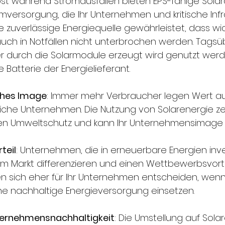
lbst während Stromausfällen bieten EPS-fähige Sola
omversorgung, die Ihr Unternehmen und kritische Infr
e zuverlässige Energiequelle gewährleistet, dass wi
uch in Notfällen nicht unterbrochen werden. Tagsü
er durch die Solarmodule erzeugt wird genutzt werde
e Batterie der Energielieferant.
ches Image
: Immer mehr Verbraucher legen Wert au
che Unternehmen. Die Nutzung von Solarenergie zeig
n Umweltschutz und kann Ihr Unternehmensimage s
teil
: Unternehmen, die in erneuerbare Energien inve
m Markt differenzieren und einen Wettbewerbsvortei
n sich eher für Ihr Unternehmen entscheiden, wenn 
eine nachhaltige Energieversorgung einsetzen.
ternehmensnachhaltigkeit
: Die Umstellung auf Solar