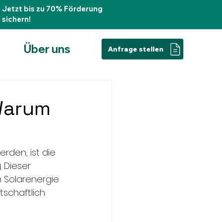
Jetzt bis zu 70% Förderung
sichern!
Über uns
Anfrage stellen
Warum
rden, ist die 
 Dieser 
n Solarenergie 
tschaftlich 