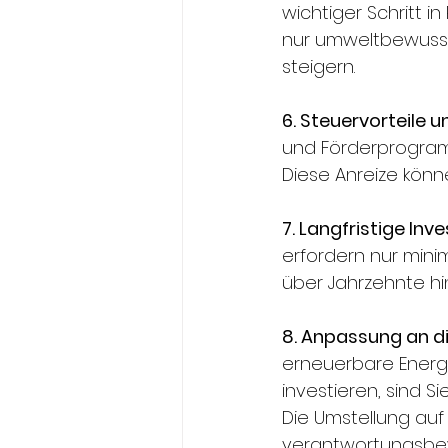
wichtiger Schritt i
nur umweltbewusst
steigern.
6. Steuervorteile u
und Förderprogramm
Diese Anreize könne
7. Langfristige Inve
erfordern nur minim
über Jahrzehnte hi
8. Anpassung an di
erneuerbare Energi
investieren, sind 
Die Umstellung auf 
verantwortungsbew