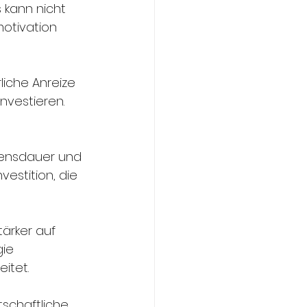
 kann nicht 
otivation 
liche Anreize 
vestieren. 
bensdauer und 
vestition, die 
tärker auf 
ie 
itet.
schaftliche 