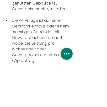
genutzten Gebäude (z.B. 
Gewerbeimmobilie) installiert.
Die PV-Anlage ist auf einem 
Mehrfamilienhaus oder einem 
"sonstigen Gebäude" mit 
Gewerbeflächen installiert, 
wobei die Leistung pro 
Wohneinheit oder 
Gewerbeeinheit maximal 15 
kWp beträgt.
Insgesamt darf die Spitzenleistung 
der auf dich oder deine 
Kapitalgesellschaft angemeldeten 
PV-Anlage 100 kWp nicht 
überschreiten. Bis zu diesem 
Schwellenwert gilt die vollständige 
Steuerbefreiung.