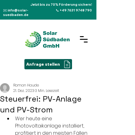
Jetzt bis zu 70% Förderung sichern!
✉️ info@solar-
📞 +49 7631 9748 790
suedbaden.de
Anfrage stellen
Roman Haude
21. Dez. 2023
3 Min. Lesezeit
Steuerfrei: PV-Anlage
und PV-Strom
Wer heute eine 
Photovoltaikanlage installiert, 
profitiert in den meisten Fällen 